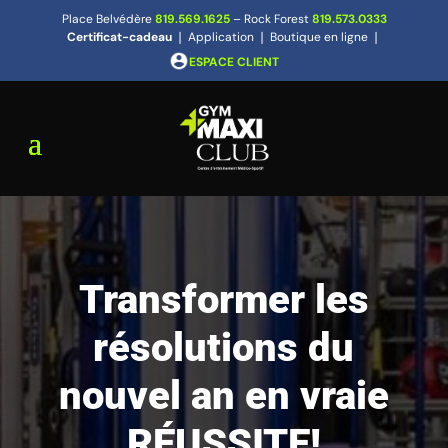
Place Belvédère
819.569.1625
– Rock Forest
819.573.0333
Certificat-cadeau
❘
Application
❘
Boutique en ligne
❘
ESPACE CLIENT
Transformer les
résolutions du
nouvel an en vraie
RÉUSSITE!