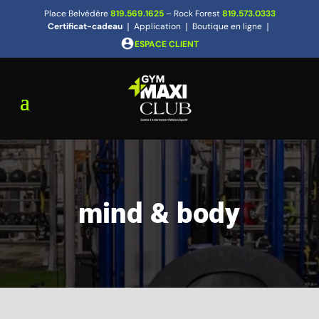
Place Belvédère
819.569.1625
– Rock Forest
819.573.0333
Certificat-cadeau
❘
Application
❘
Boutique en ligne
❘
ESPACE CLIENT
mind & body