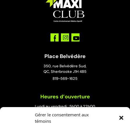
Place Belvédère
350, rue Belvédère Sud,
QC, Sherbrooke J1H 4B5
819-569-1625
Heures d’ouverture
Lundi au vendredi : 5h00 à 22h00
Samedi et dimanche : 8h00 à 19h00
Gérer le consentement aux
témoins
Rock Forest Édifice UPA