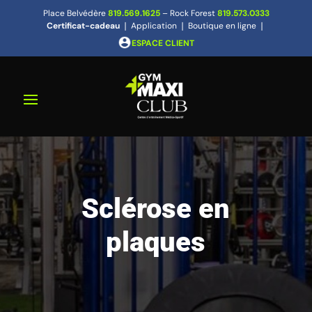
Place Belvédère
819.569.1625
– Rock Forest
819.573.0333
Certificat-cadeau
❘
Application
❘
Boutique en ligne
❘
ESPACE CLIENT
Sclérose en
plaques