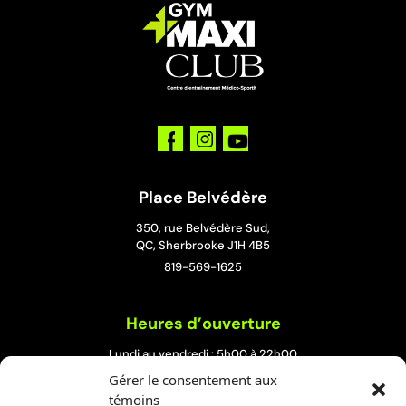
Place Belvédère
350, rue Belvédère Sud,
QC, Sherbrooke J1H 4B5
819-569-1625
Heures d’ouverture
Lundi au vendredi : 5h00 à 22h00
Samedi et dimanche : 8h00 à 19h00
Gérer le consentement aux
témoins