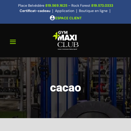
Place Belvédère
819.569.1625
– Rock Forest
819.573.0333
Certificat-cadeau
❘
Application
❘
Boutique en ligne
❘
ESPACE CLIENT
cacao