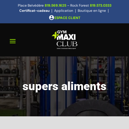
Place Belvédère
819.569.1625
– Rock Forest
819.573.0333
Certificat-cadeau
❘
Application
❘
Boutique en ligne
❘
ESPACE CLIENT
supers aliments