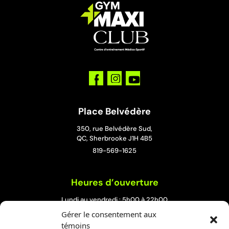
Place Belvédère
350, rue Belvédère Sud,
QC, Sherbrooke J1H 4B5
819-569-1625
Heures d’ouverture
Lundi au vendredi : 5h00 à 22h00
Samedi et dimanche : 8h00 à 19h00
Gérer le consentement aux
témoins