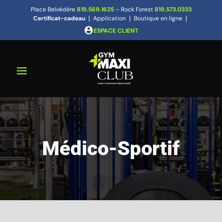
Place Belvédère
819.569.1625
– Rock Forest
819.573.0333
Certificat-cadeau
❘
Application
❘
Boutique en ligne
❘
ESPACE CLIENT
Médico-Sportif