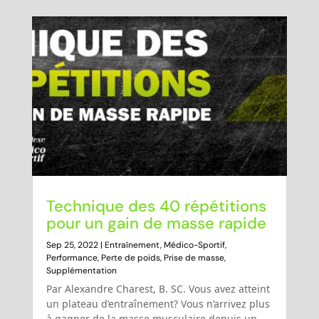
Technique des 40 répétitions
pour un gain de masse rapide
Sep 25, 2022
|
Entraînement
,
Médico-Sportif
,
Performance
,
Perte de poids
,
Prise de masse
,
Supplémentation
Par Alexandre Charest, B. SC. Vous avez atteint
un plateau d’entraînement? Vous n’arrivez plus
à gagner de la masse musculaire depuis un