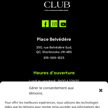
Place Belvédère
350, rue Belvédère Sud,
QC, Sherbrooke J1H 4B5
819-569-1625
Heures d’ouverture
Lundi au vendredi : 5h00 à 22h00
Samedi et dimanche : 8h00 à 19h00
Gérer le consentement aux
témoins
Rock Forest Édifice UPA
Pour offrir les meilleures expériences, nous utilisons des technologies
telles que les témoins pour stocker et/ou accéder aux informations des