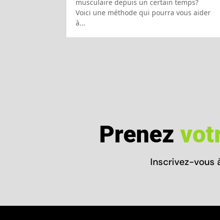
musculaire depuis un certain temps?
Voici une méthode qui pourra vous aider
à...
Prenez
vot
Inscrivez-vous 