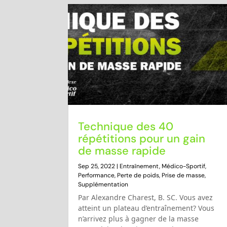
Technique des 40
répétitions pour un gain
de masse rapide
Sep 25, 2022
|
Entraînement
,
Médico-Sportif
,
Performance
,
Perte de poids
,
Prise de masse
,
Supplémentation
Par Alexandre Charest, B. SC. Vous avez
atteint un plateau d’entraînement? Vous
n’arrivez plus à gagner de la masse